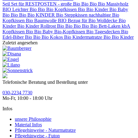
Seil Set für
RESTPOSTEN -
große Bio
Bio
Bio
Bio
Massivholz
BIO
Leichter Bio
Bio
Bio Kopfkissen
Bio
Bio Kinder
Bio Baby
Bio
Bio
Bio
Bio KINDER
Bio Steppkissen
nachhaltige
Bio
Kopfkissen
Bio Baumwolle
BIO Bezug für
Bio Wolldecke
Bio
Kinder
Bio Kinder
Rollrost
Bio
Bio
Bio
Bio
Bio
Bett-Laken kbA
Kopfkissen
Bio
Bio Baby
Bio-Kopfkissen
Bio Tagesdecken
Bio
Edel-Biber
Bio
Bio
Bio Kokos
Bio
Kindermatratze
Bio
Bio Kinder
Zuletzt angesehen
Telefonische Beratung und Bestellung unter
030-2234 7730
Mo-Fr, 10:00 - 18:00 Uhr
Infos
unsere Philosophie
Material Infos
Pflegehinweise - Naturmatratze
Pflegehinweise - Futon