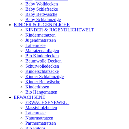
Baby Wolldecken
Baby Schlafsäcke
Baby Bettwäsche
Baby Schlafanzüge
KINDER & JUGENDLICHE
KINDER & JUGENDLICHEWELT
Kindermatratzen
Jugendmatratzen
Lattenroste
Matratzenauflagen
Bio Kinderdecken
Baumwolle Decken
Schurwolledecken
Kinderschlafsäcke
Kinder Schlafanzüge
Kinder Bettwäsche
Kinderkissen
Bio Hängematten
ERWACHSENE
ERWACHSENEWELT
Massivholzbetten
Lattenroste
Naturmatratzen
Partnermatratzen
Bio Futons