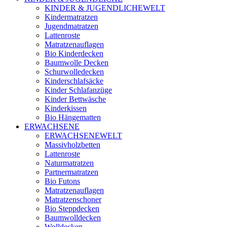
KINDER & JUGENDLICHEWELT
Kindermatratzen
Jugendmatratzen
Lattenroste
Matratzenauflagen
Bio Kinderdecken
Baumwolle Decken
Schurwolledecken
Kinderschlafsäcke
Kinder Schlafanzüge
Kinder Bettwäsche
Kinderkissen
Bio Hängematten
ERWACHSENE
ERWACHSENEWELT
Massivholzbetten
Lattenroste
Naturmatratzen
Partnermatratzen
Bio Futons
Matratzenauflagen
Matratzenschoner
Bio Steppdecken
Baumwolldecken
Wolldecken