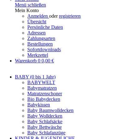
Menü schließen
Mein Konto
Anmelden
oder
registrieren
Übersicht
Persönliche Daten
Adressen
Zahlungsarten
Bestellungen
Sofortdownloads
Merkzettel
Warenkorb
0
0,00 €
BABY (0 bis 1 Jahr)
BABYWELT
Babymatratzen
Matratzenschoner
Bio Babydecken
Babykissen
Baby Baumwolldecken
Baby Wolldecken
Baby Schlafsäcke
Baby Bettwäsche
Baby Schlafanzüge
KINDER & JUGENDLICHE