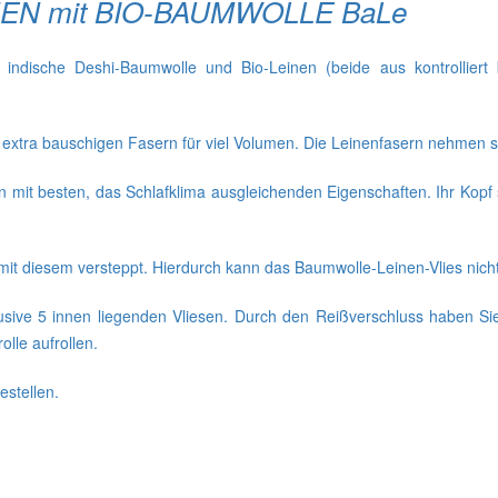
NEN mit BIO-BAUMWOLLE BaLe
ndische Deshi-Baumwolle und Bio-Leinen (beide aus kontrolliert 
xtra bauschigen Fasern für viel Volumen. Die Leinenfasern nehmen sel
n mit besten, das Schlafklima ausgleichenden Eigenschaften. Ihr Kopf 
it diesem versteppt. Hierdurch kann das Baumwolle-Leinen-Vlies nicht
nklusive 5 innen liegenden Vliesen. Durch den Reißverschluss haben 
lle aufrollen.
estellen.