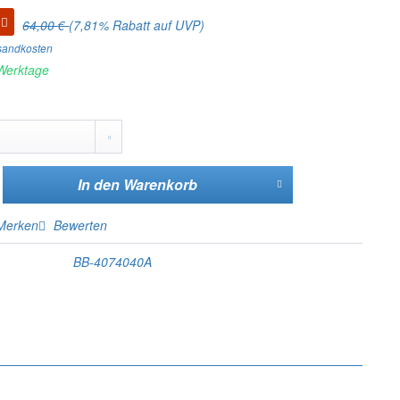
64,00 €
(7,81% Rabatt auf UVP)
rsandkosten
 Werktage
In den
Warenkorb
Merken
Bewerten
BB-4074040A