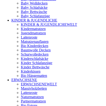
Baby Wolldecken
Baby Schlafsäcke
Baby Bettwäsche
Baby Schlafanzüge
KINDER & JUGENDLICHE
KINDER & JUGENDLICHEWELT
Kindermatratzen
Jugendmatratzen
Lattenroste
Matratzenauflagen
Bio Kinderdecken
Baumwolle Decken
Schurwolledecken
Kinderschlafsäcke
Kinder Schlafanzüge
Kinder Bettwäsche
Kinderkissen
Bio Hängematten
ERWACHSENE
ERWACHSENEWELT
Massivholzbetten
Lattenroste
Naturmatratzen
Partnermatratzen
Bio Futons