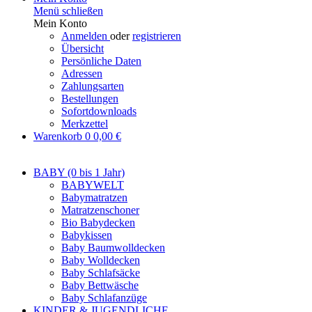
Menü schließen
Mein Konto
Anmelden
oder
registrieren
Übersicht
Persönliche Daten
Adressen
Zahlungsarten
Bestellungen
Sofortdownloads
Merkzettel
Warenkorb
0
0,00 €
BABY (0 bis 1 Jahr)
BABYWELT
Babymatratzen
Matratzenschoner
Bio Babydecken
Babykissen
Baby Baumwolldecken
Baby Wolldecken
Baby Schlafsäcke
Baby Bettwäsche
Baby Schlafanzüge
KINDER & JUGENDLICHE