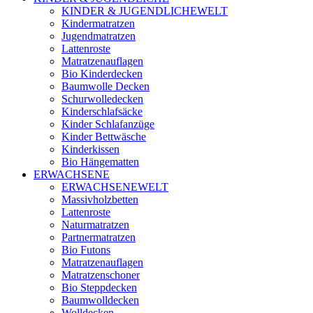
KINDER & JUGENDLICHEWELT
Kindermatratzen
Jugendmatratzen
Lattenroste
Matratzenauflagen
Bio Kinderdecken
Baumwolle Decken
Schurwolledecken
Kinderschlafsäcke
Kinder Schlafanzüge
Kinder Bettwäsche
Kinderkissen
Bio Hängematten
ERWACHSENE
ERWACHSENEWELT
Massivholzbetten
Lattenroste
Naturmatratzen
Partnermatratzen
Bio Futons
Matratzenauflagen
Matratzenschoner
Bio Steppdecken
Baumwolldecken
Wolldecken