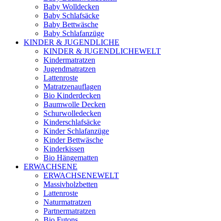
Baby Wolldecken
Baby Schlafsäcke
Baby Bettwäsche
Baby Schlafanzüge
KINDER & JUGENDLICHE
KINDER & JUGENDLICHEWELT
Kindermatratzen
Jugendmatratzen
Lattenroste
Matratzenauflagen
Bio Kinderdecken
Baumwolle Decken
Schurwolledecken
Kinderschlafsäcke
Kinder Schlafanzüge
Kinder Bettwäsche
Kinderkissen
Bio Hängematten
ERWACHSENE
ERWACHSENEWELT
Massivholzbetten
Lattenroste
Naturmatratzen
Partnermatratzen
Bio Futons