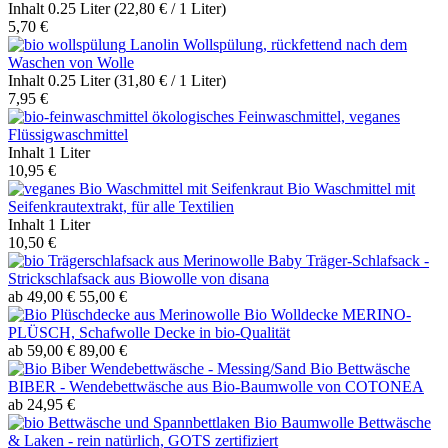
Inhalt
0.25 Liter
(22,80 € / 1 Liter)
5,70 €
Lanolin Wollspülung, rückfettend nach dem
Waschen von Wolle
Inhalt
0.25 Liter
(31,80 € / 1 Liter)
7,95 €
ökologisches Feinwaschmittel, veganes
Flüssigwaschmittel
Inhalt
1 Liter
10,95 €
Bio Waschmittel mit
Seifenkrautextrakt, für alle Textilien
Inhalt
1 Liter
10,50 €
Baby Träger-Schlafsack -
Strickschlafsack aus Biowolle von disana
ab 49,00 €
55,00 €
Bio Wolldecke MERINO-
PLÜSCH, Schafwolle Decke in bio-Qualität
ab 59,00 €
89,00 €
Bio Bettwäsche
BIBER - Wendebettwäsche aus Bio-Baumwolle von COTONEA
ab 24,95 €
Bio Baumwolle Bettwäsche
& Laken - rein natürlich, GOTS zertifiziert