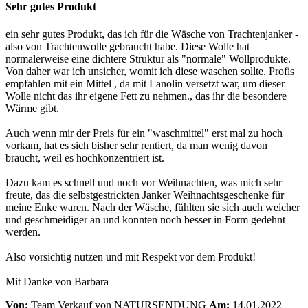
Sehr gutes Produkt
ein sehr gutes Produkt, das ich für die Wäsche von Trachtenjanker -
also von Trachtenwolle gebraucht habe. Diese Wolle hat
normalerweise eine dichtere Struktur als "normale" Wollprodukte.
Von daher war ich unsicher, womit ich diese waschen sollte. Profis
empfahlen mit ein Mittel , da mit Lanolin versetzt war, um dieser
Wolle nicht das ihr eigene Fett zu nehmen., das ihr die besondere
Wärme gibt.
Auch wenn mir der Preis für ein "waschmittel" erst mal zu hoch
vorkam, hat es sich bisher sehr rentiert, da man wenig davon
braucht, weil es hochkonzentriert ist.
Dazu kam es schnell und noch vor Weihnachten, was mich sehr
freute, das die selbstgestrickten Janker Weihnachtsgeschenke für
meine Enke waren. Nach der Wäsche, fühlten sie sich auch weicher
und geschmeidiger an und konnten noch besser in Form gedehnt
werden.
Also vorsichtig nutzen und mit Respekt vor dem Produkt!
Mit Danke von Barbara
Von:
Team Verkauf von NATURSENDUNG
Am:
14.01.2022