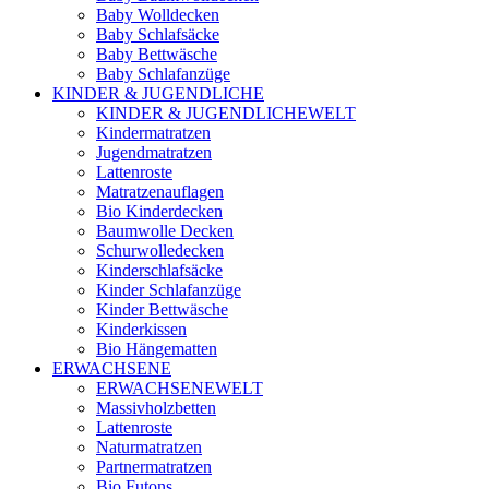
Baby Wolldecken
Baby Schlafsäcke
Baby Bettwäsche
Baby Schlafanzüge
KINDER & JUGENDLICHE
KINDER & JUGENDLICHEWELT
Kindermatratzen
Jugendmatratzen
Lattenroste
Matratzenauflagen
Bio Kinderdecken
Baumwolle Decken
Schurwolledecken
Kinderschlafsäcke
Kinder Schlafanzüge
Kinder Bettwäsche
Kinderkissen
Bio Hängematten
ERWACHSENE
ERWACHSENEWELT
Massivholzbetten
Lattenroste
Naturmatratzen
Partnermatratzen
Bio Futons