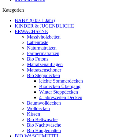
Kategorien
BABY (0 bis 1 Jahr)
KINDER & JUGENDLICHE
ERWACHSENE
Massivholzbetten
Lattenroste
Naturmatratzen
Partnermatratzen
Bio Futons
Matratzenauflagen
Matratzenschoner
Bio Steppdecken
leichte Sommerdecken
Biodecken Übergang
Winter Steppdecken
4 Jahreszeiten Decken
Baumwolldecken
Wolldecken
Kissen
Bio Bettwäsche
Bio Nachtwäsche
Bio Hängematten
BIO WASCHMITTEL