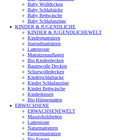
Baby Wolldecken
Baby Schlafsäcke
Baby Bettwäsche
Baby Schlafanzüge
KINDER & JUGENDLICHE
KINDER & JUGENDLICHEWELT
Kindermatratzen
Jugendmatratzen
Lattenroste
Matratzenauflagen
Bio Kinderdecken
Baumwolle Decken
Schurwolledecken
Kinderschlafsäcke
Kinder Schlafanzüge
Kinder Bettwäsche
Kinderkissen
Bio Hängematten
ERWACHSENE
ERWACHSENEWELT
Massivholzbetten
Lattenroste
Naturmatratzen
Partnermatratzen
Bio Futons