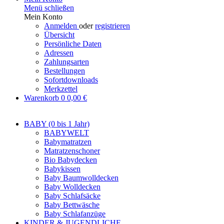
Menü schließen
Mein Konto
Anmelden
oder
registrieren
Übersicht
Persönliche Daten
Adressen
Zahlungsarten
Bestellungen
Sofortdownloads
Merkzettel
Warenkorb
0
0,00 €
BABY (0 bis 1 Jahr)
BABYWELT
Babymatratzen
Matratzenschoner
Bio Babydecken
Babykissen
Baby Baumwolldecken
Baby Wolldecken
Baby Schlafsäcke
Baby Bettwäsche
Baby Schlafanzüge
KINDER & JUGENDLICHE