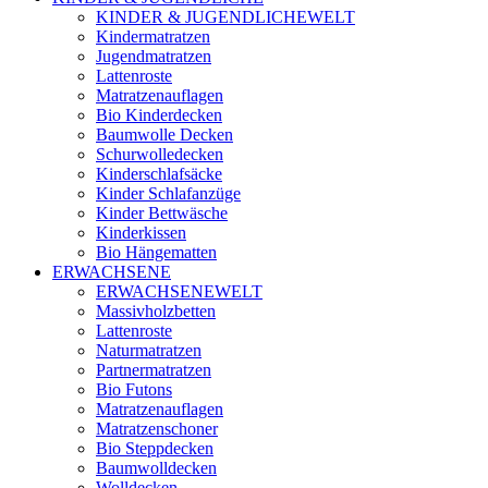
KINDER & JUGENDLICHEWELT
Kindermatratzen
Jugendmatratzen
Lattenroste
Matratzenauflagen
Bio Kinderdecken
Baumwolle Decken
Schurwolledecken
Kinderschlafsäcke
Kinder Schlafanzüge
Kinder Bettwäsche
Kinderkissen
Bio Hängematten
ERWACHSENE
ERWACHSENEWELT
Massivholzbetten
Lattenroste
Naturmatratzen
Partnermatratzen
Bio Futons
Matratzenauflagen
Matratzenschoner
Bio Steppdecken
Baumwolldecken
Wolldecken