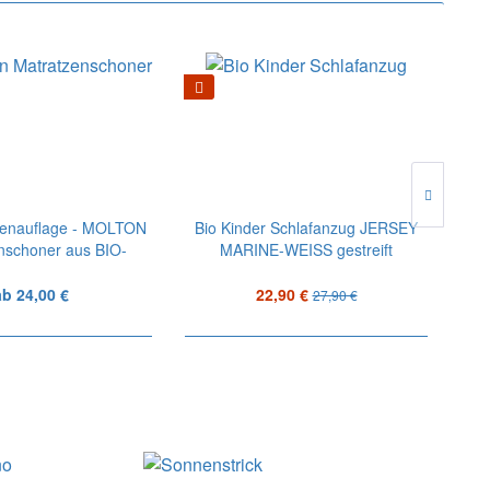
zenauflage - MOLTON
Bio Kinder Schlafanzug JERSEY
nschoner aus BIO-
MARINE-WEISS gestreift
BAU
Baumwolle
ab 24,00 €
22,90 €
27,90 €