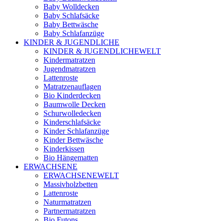
Baby Wolldecken
Baby Schlafsäcke
Baby Bettwäsche
Baby Schlafanzüge
KINDER & JUGENDLICHE
KINDER & JUGENDLICHEWELT
Kindermatratzen
Jugendmatratzen
Lattenroste
Matratzenauflagen
Bio Kinderdecken
Baumwolle Decken
Schurwolledecken
Kinderschlafsäcke
Kinder Schlafanzüge
Kinder Bettwäsche
Kinderkissen
Bio Hängematten
ERWACHSENE
ERWACHSENEWELT
Massivholzbetten
Lattenroste
Naturmatratzen
Partnermatratzen
Bio Futons