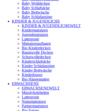
Baby Wolldecken
Baby Schlafsäcke
Baby Bettwäsche
Baby Schlafanzüge
KINDER & JUGENDLICHE
KINDER & JUGENDLICHEWELT
Kindermatratzen
Jugendmatratzen
Lattenroste
Matratzenauflagen
Bio Kinderdecken
Baumwolle Decken
Schurwolledecken
Kinderschlafsäcke
Kinder Schlafanzüge
Kinder Bettwäsche
Kinderkissen
Bio Hängematten
ERWACHSENE
ERWACHSENEWELT
Massivholzbetten
Lattenroste
Naturmatratzen
Partnermatratzen
Bio Futons