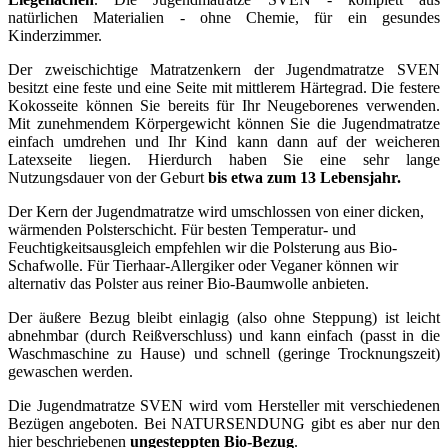
natürlichen Materialien - ohne Chemie, für ein gesundes
Kinderzimmer.
Der zweischichtige Matratzenkern der Jugendmatratze SVEN
besitzt eine feste und eine Seite mit mittlerem Härtegrad. Die festere
Kokosseite können Sie bereits für Ihr Neugeborenes verwenden.
Mit zunehmendem Körpergewicht können Sie die Jugendmatratze
einfach umdrehen und Ihr Kind kann dann auf der weicheren
Latexseite liegen. Hierdurch haben Sie eine sehr lange
Nutzungsdauer von der Geburt
bis etwa zum 13 Lebensjahr.
Der Kern der Jugendmatratze wird umschlossen von einer dicken,
wärmenden Polsterschicht. Für besten Temperatur- und
Feuchtigkeitsausgleich empfehlen wir die Polsterung aus Bio-
Schafwolle. Für Tierhaar-Allergiker oder Veganer können wir
alternativ das Polster aus reiner Bio-Baumwolle anbieten.
Der äußere Bezug bleibt einlagig (also ohne Steppung) ist leicht
abnehmbar (durch Reißverschluss) und kann einfach (passt in die
Waschmaschine zu Hause) und schnell (geringe Trocknungszeit)
gewaschen werden.
Die Jugendmatratze SVEN wird vom Hersteller mit verschiedenen
Bezügen angeboten. Bei NATURSENDUNG gibt es aber nur den
hier beschriebenen
ungesteppten Bio-Bezug
.