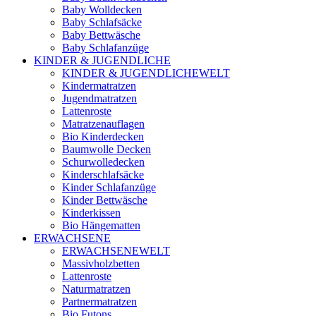
Baby Wolldecken
Baby Schlafsäcke
Baby Bettwäsche
Baby Schlafanzüge
KINDER & JUGENDLICHE
KINDER & JUGENDLICHEWELT
Kindermatratzen
Jugendmatratzen
Lattenroste
Matratzenauflagen
Bio Kinderdecken
Baumwolle Decken
Schurwolledecken
Kinderschlafsäcke
Kinder Schlafanzüge
Kinder Bettwäsche
Kinderkissen
Bio Hängematten
ERWACHSENE
ERWACHSENEWELT
Massivholzbetten
Lattenroste
Naturmatratzen
Partnermatratzen
Bio Futons