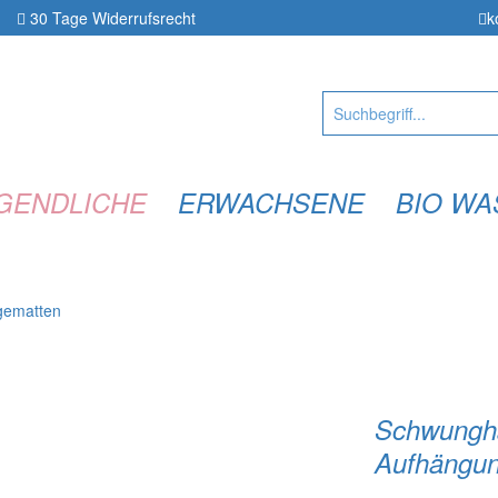
30 Tage
Widerrufsrecht
k
UGENDLICHE
ERWACHSENE
BIO WA
gematten
Schwungha
Aufhängun