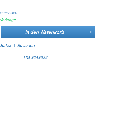
rsandkosten
 Werktage
In den
Warenkorb
Merken
Bewerten
HG-9249828