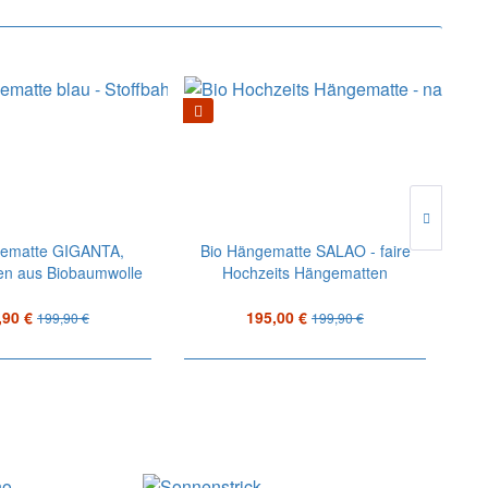
gematte GIGANTA,
Bio Hängematte SALAO - faire
n aus Biobaumwolle
Hochzeits Hängematten
Hä
für Zwei
,90 €
195,00 €
199,90 €
199,90 €