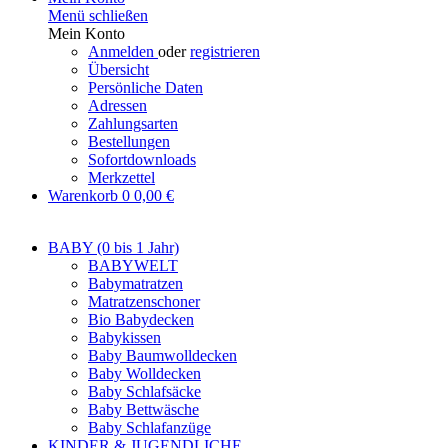
Menü schließen
Mein Konto
Anmelden
oder
registrieren
Übersicht
Persönliche Daten
Adressen
Zahlungsarten
Bestellungen
Sofortdownloads
Merkzettel
Warenkorb
0
0,00 €
BABY (0 bis 1 Jahr)
BABYWELT
Babymatratzen
Matratzenschoner
Bio Babydecken
Babykissen
Baby Baumwolldecken
Baby Wolldecken
Baby Schlafsäcke
Baby Bettwäsche
Baby Schlafanzüge
KINDER & JUGENDLICHE