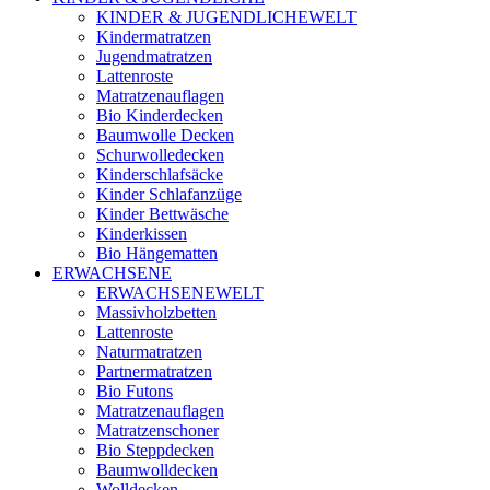
KINDER & JUGENDLICHEWELT
Kindermatratzen
Jugendmatratzen
Lattenroste
Matratzenauflagen
Bio Kinderdecken
Baumwolle Decken
Schurwolledecken
Kinderschlafsäcke
Kinder Schlafanzüge
Kinder Bettwäsche
Kinderkissen
Bio Hängematten
ERWACHSENE
ERWACHSENEWELT
Massivholzbetten
Lattenroste
Naturmatratzen
Partnermatratzen
Bio Futons
Matratzenauflagen
Matratzenschoner
Bio Steppdecken
Baumwolldecken
Wolldecken