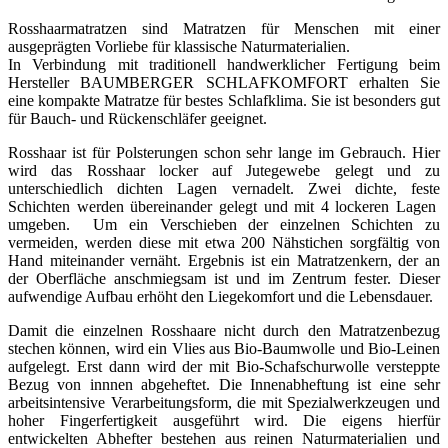
Rosshaarmatratzen sind Matratzen für Menschen mit einer
ausgeprägten Vorliebe für klassische Naturmaterialien.
In Verbindung mit traditionell handwerklicher Fertigung beim
Hersteller BAUMBERGER SCHLAFKOMFORT erhalten Sie
eine kompakte Matratze für bestes Schlafklima. Sie ist besonders gut
für Bauch- und Rückenschläfer geeignet.
Rosshaar ist für Polsterungen schon sehr lange im Gebrauch. Hier
wird das Rosshaar locker auf Jutegewebe gelegt und zu
unterschiedlich dichten Lagen vernadelt. Zwei dichte, feste
Schichten werden übereinander gelegt und mit 4 lockeren Lagen
umgeben. Um ein Verschieben der einzelnen Schichten zu
vermeiden, werden diese mit etwa 200 Nähstichen sorgfältig von
Hand miteinander vernäht. Ergebnis ist ein Matratzenkern, der an
der Oberfläche anschmiegsam ist und im Zentrum fester. Dieser
aufwendige Aufbau erhöht den Liegekomfort und die Lebensdauer.
Damit die einzelnen Rosshaare nicht durch den Matratzenbezug
stechen können, wird ein Vlies aus Bio-Baumwolle und Bio-Leinen
aufgelegt. Erst dann wird der mit Bio-Schafschurwolle versteppte
Bezug von innnen abgeheftet. Die Innenabheftung ist eine sehr
arbeitsintensive Verarbeitungsform, die mit Spezialwerkzeugen und
hoher Fingerfertigkeit ausgeführt wird. Die eigens hierfür
entwickelten Abhefter bestehen aus reinen Naturmaterialien und