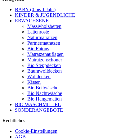
BABY (0 bis 1 Jahr)
KINDER & JUGENDLICHE
ERWACHSENE
Massivholzbetten
Lattenroste
Naturmatratzen
Partnermatratzen
Bio Futons
Matratzenauflagen
Matratzenschoner
Bio Steppdecken
Baumwolldecken
Wolldecken
Kissen
Bio Bettwäsche
Bio Nachtwäsche
Bio Hängematten
BIO WASCHMITTEL
SONDERANGEBOTE
Rechtliches
Cookie-Einstellungen
AGB