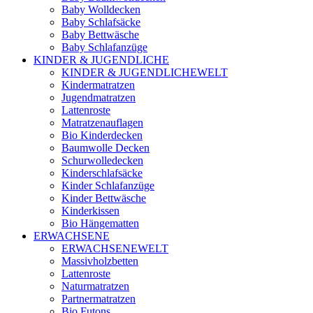
Baby Wolldecken
Baby Schlafsäcke
Baby Bettwäsche
Baby Schlafanzüge
KINDER & JUGENDLICHE
KINDER & JUGENDLICHEWELT
Kindermatratzen
Jugendmatratzen
Lattenroste
Matratzenauflagen
Bio Kinderdecken
Baumwolle Decken
Schurwolledecken
Kinderschlafsäcke
Kinder Schlafanzüge
Kinder Bettwäsche
Kinderkissen
Bio Hängematten
ERWACHSENE
ERWACHSENEWELT
Massivholzbetten
Lattenroste
Naturmatratzen
Partnermatratzen
Bio Futons