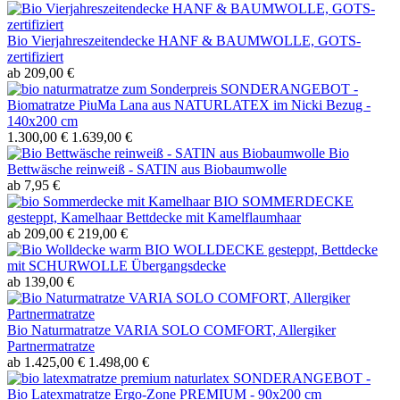
Bio Vierjahreszeitendecke HANF & BAUMWOLLE, GOTS-
zertifiziert
ab 209,00 €
SONDERANGEBOT -
Biomatratze PiuMa Lana aus NATURLATEX im Nicki Bezug -
140x200 cm
1.300,00 €
1.639,00 €
Bio
Bettwäsche reinweiß - SATIN aus Biobaumwolle
ab 7,95 €
BIO SOMMERDECKE
gesteppt, Kamelhaar Bettdecke mit Kamelflaumhaar
ab 209,00 €
219,00 €
BIO WOLLDECKE gesteppt, Bettdecke
mit SCHURWOLLE Übergangsdecke
ab 139,00 €
Bio Naturmatratze VARIA SOLO COMFORT, Allergiker
Partnermatratze
ab 1.425,00 €
1.498,00 €
SONDERANGEBOT -
Bio Latexmatratze Ergo-Zone PREMIUM - 90x200 cm