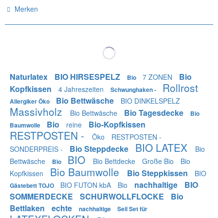
Merken
Naturlatex
BIO HIRSESPELZ
Bio
7 ZONEN
Bio
Rollrost
Kopfkissen
4 Jahreszeiten
Schwunghaken -
Bio Bettwäsche
BIO DINKELSPELZ
Allergiker Öko
Massivholz
Bio Tagesdecke
Bio Bettwäsche
Bio
Bio
Bio-Kopfkissen
reine
Baumwolle
RESTPOSTEN -
Öko
RESTPOSTEN -
BIO LATEX
Bio Steppdecke
SONDERPREIS -
Bio
BIO
Bettwäsche
Bio Bettdecke
Große Bio
Bio
Bio
Bio Baumwolle
Bio Steppkissen
Kopfkissen
BIO
nachhaltige
BIO
BIO FUTON kbA
Bio
Gästebett TOJO
SOMMERDECKE
SCHURWOLLFLOCKE
Bio
Bettlaken
echte
nachhaltige
Seil Set für