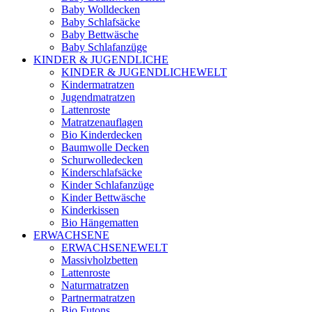
Baby Wolldecken
Baby Schlafsäcke
Baby Bettwäsche
Baby Schlafanzüge
KINDER & JUGENDLICHE
KINDER & JUGENDLICHEWELT
Kindermatratzen
Jugendmatratzen
Lattenroste
Matratzenauflagen
Bio Kinderdecken
Baumwolle Decken
Schurwolledecken
Kinderschlafsäcke
Kinder Schlafanzüge
Kinder Bettwäsche
Kinderkissen
Bio Hängematten
ERWACHSENE
ERWACHSENEWELT
Massivholzbetten
Lattenroste
Naturmatratzen
Partnermatratzen
Bio Futons