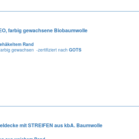
O, farbig gewachsene Biobaumwolle
gehäkeltem Rand
 farbig gewachsen -zertifiziert nach
GOTS
eldecke mit STREIFEN aus kbA. Baumwolle
ng aus weichem Band