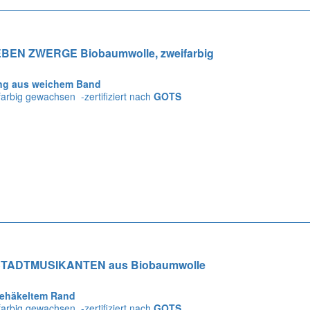
EBEN ZWERGE Biobaumwolle, zweifarbig
ng aus weichem Band
 farbig gewachsen -zertifiziert nach
GOTS
STADTMUSIKANTEN aus Biobaumwolle
gehäkeltem Rand
 farbig gewachsen -zertifiziert nach
GOTS