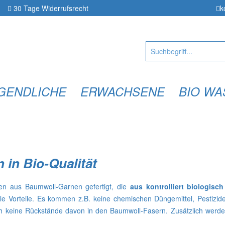
30 Tage
Widerrufsrecht
k
UGENDLICHE
ERWACHSENE
BIO WA
 in Bio-Qualität
 aus Baumwoll-Garnen gefertigt, die
aus kontrolliert biologis
le Vorteile. Es kommen z.B. keine chemischen Düngemittel, Pestizid
sich keine Rückstände davon in den Baumwoll-Fasern. Zusätzlich wer