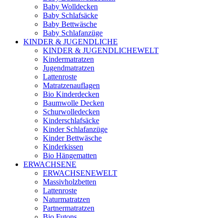
Baby Wolldecken
Baby Schlafsäcke
Baby Bettwäsche
Baby Schlafanzüge
KINDER & JUGENDLICHE
KINDER & JUGENDLICHEWELT
Kindermatratzen
Jugendmatratzen
Lattenroste
Matratzenauflagen
Bio Kinderdecken
Baumwolle Decken
Schurwolledecken
Kinderschlafsäcke
Kinder Schlafanzüge
Kinder Bettwäsche
Kinderkissen
Bio Hängematten
ERWACHSENE
ERWACHSENEWELT
Massivholzbetten
Lattenroste
Naturmatratzen
Partnermatratzen
Bio Futons