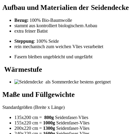
Aufbau und Materialien der Seidendecke
Bezug:
100% Bio-Baumwolle
stammt aus kontrolliert biologischem Anbau
extra feiner Batist
Steppung
: 100% Seide
rein mechanisch zum weichen Vlies verarbeitet
Fasern bleiben ungebleicht und ungefärbt
Wärmestufe
als Sommerdecke bestens geeignet
Maße und Füllgewichte
Standardgrößen (Breite x Länge)
135x200 cm =
800g
Seidenfaser-Vlies
155x220 cm =
1000g
Seidenfaser-Vlies
200x220 cm =
1300g
Seidenfaser-Vlies
240x220 cm =
1600g
Seidenfaser-Vlies