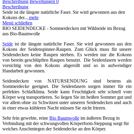
Beschreibung
Bewertungen
0
Beschreibung
Seide ist die längste natürliche Faser. Sie wird gewonnen aus den
Kokons der...
mehr
Menü schließen
BIO SEIDENDECKE - Sommerdecken mit Wildseide im Bezug
aus Bio-Baumwolle
Seide
ist die längste natürliche Faser. Sie wird gewonnen aus den
Kokons der Seidenspinner-Raupen. Zum Glück muss für unsere
Seidendecken keine Raupen sterben. Es werden nur die Kokons
von bereits geschlüpften Raupen benutzt. Die Seidenfasern werden
vorsichtig von den Kokons abgerollt und so in aufwendiger
Handarbeit gewonnen.
Seidendecken von NATURSENDUNG sind bestens als
Sommerdecke geeignet. Die Seidenfasern sorgen immer für ein
perfektes Schlafklima. Seide kann Feuchtigkeit sehr schnell vom
Körper weg transportieren. So liegen Sie im heißen Sommer gut und
vor allem ohne zu Schwitzen unter unseren Seidendecken und auch
in einer etwas kühleren Nacht müssen Sie nicht frieren.
Sehr fein gewebte, reine
Bio Baumwolle
im äußeren Bezug in
Verbindung mit der schwungvollen Körperform-Steppung sorgt für
weiches Anschmiegen der Seidendecke an den Körper.